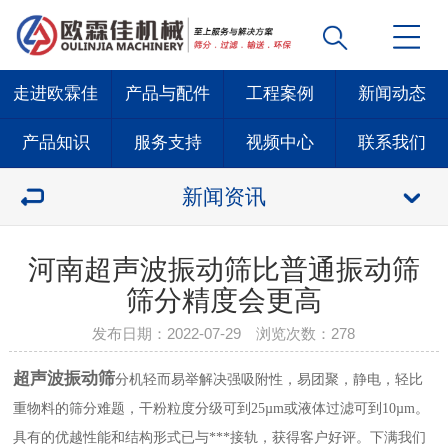
走进欧霖佳
产品与配件
工程案例
新闻动态
产品知识
服务支持
视频中心
联系我们
新闻资讯
河南超声波振动筛比普通振动筛
筛分精度会更高
发布日期：2022-07-29 浏览次数：
278
超声波振动筛
分机轻而易举解决强吸附性，易团聚，静电，轻比
重物料的筛分难题，干粉粒度分级可到25µm或液体过滤可到10µm。
具有的优越性能和结构形式已与***接轨，获得客户好评。下满我们