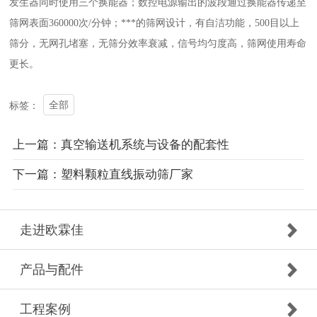
发生器同时使用三个换能器；数控电源输出的波段通过换能器传递至
筛网表面360000次/分钟；***的筛网设计，有自洁功能，500目以上
筛分，无网孔堵塞，无筛分效率衰减，信号均匀度高，筛网使用寿命
更长。
全部
标签：
上一篇：真空输送机系统与设备的配套性
下一篇：塑料颗粒直线振动筛厂家
走进欧霖佳
产品与配件
工程案例