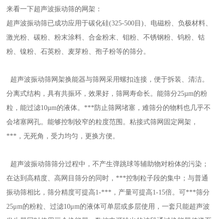
来看一下超声波振动筛的网架：
超声波振动筛已成功应用于碳化硅(325-500目)、电磁粉、负极材料、
激光粉、碳粉、粉末涂料、合金粉末、钼粉、不锈钢粉、钨粉、钴
粉、镍粉、石英粉、麦芽粉、孢子粉等的筛分。
超声波振动筛网架换能器与筛网采用螺扣连接，便于拆装、清洁。
分离式结构，具有共振环，效果好，筛网寿命长。能筛分25µm的粉
粒，能过滤10µm的液体。***防止筛网堵塞，难筛分的物料也几乎不
会堵塞网孔。能够控制较窄的粒度范围。粘接式筛网固定网架，
***，无死角，受力均匀，更换方便。
超声波振动筛筛分过程中，不产生弹跳球等辅助物对粉体的污染；
在达到高精度、高网目筛分的同时，***控制粒子段的集中；与普通
振动筛相比，筛分精度可提高1-***，产量可提高1-15倍。可***筛分
25μm的粉粒、过滤10μm的液体可单层或多层使用，一套只能超声波